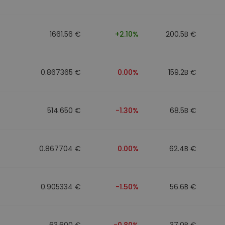
1661.56 €
+2.10%
200.5B €
0.867365 €
0.00%
159.2B €
514.650 €
-1.30%
68.5B €
0.867704 €
0.00%
62.4B €
0.905334 €
-1.50%
56.6B €
63.600 €
-0.80%
37.0B €