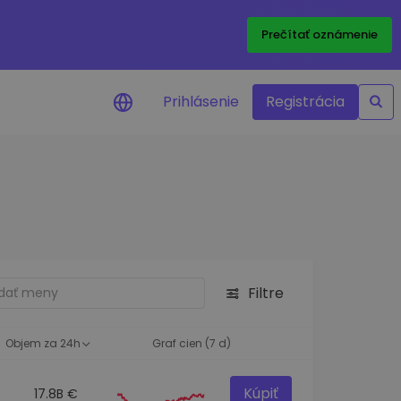
Prečítať oznámenie
Prihlásenie
Registrácia
a na cenu
 ceny vašich
kenov v reálnom
ktíva
Filtre
né príležitosti
fólia
oznatky pre optimálny
Objem za 24h
Graf cien (7 d)
Kúpiť
17.8B €