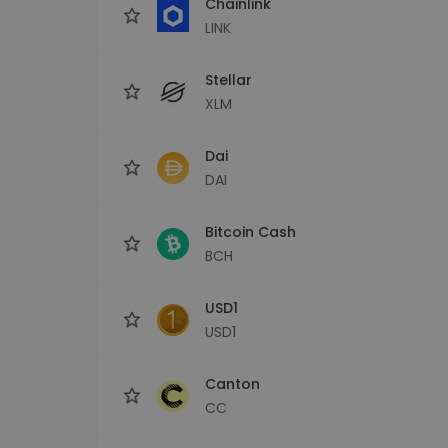
Chainlink
LINK
Stellar
XLM
Dai
DAI
Bitcoin Cash
BCH
USD1
USD1
Canton
CC