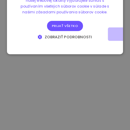
našej webovej lokality vyjadrujete súhlas s
používaním všetkých súborov cookie v súlade s
0.867648 €
0.00%
3.4B €
našimi zásadami používania súborov cookie.
PRIJAŤ VŠETKO
ZOBRAZIŤ PODROBNOSTI
NEVYHNUTNE POTREBNÉ
VÝKONNOSŤ
CIELENIE
FUNKCIE