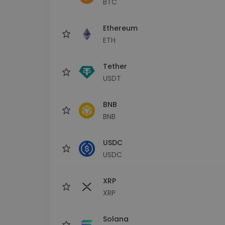
BTC
Investičný prieskumník
Nájdi svoju krypto stratégiu
Ethereum
ETH
Tether
USDT
BNB
BNB
USDC
USDC
XRP
XRP
Solana