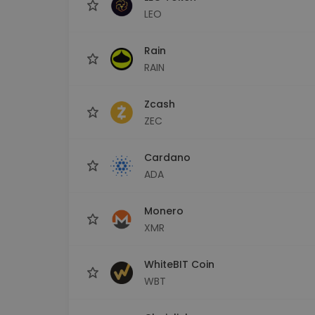
LEO
Rain
RAIN
Zcash
ZEC
Cardano
ADA
Monero
XMR
WhiteBIT Coin
WBT