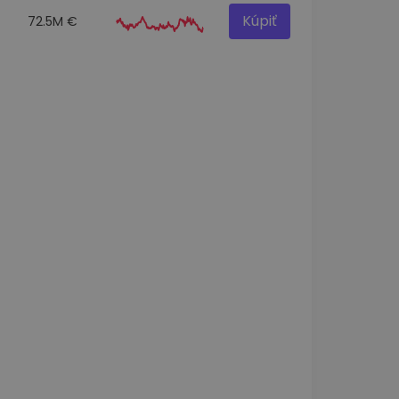
Kúpiť
72.5M €