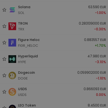
Solana
63.590 EUR
SOL
-1.00%
TRON
0.283139000 EUR
TRX
-0.30%
Figure Heloc
0.883557 EUR
FIGR_HELOC
+1.70%
Hyperliquid
47.980 EUR
HYPE
-3.10%
Dogecoin
0.059902000 EUR
DOGE
-1.10%
USDS
0.866093 EUR
USDS
0.00%
LEO Token
8.4500 EUR