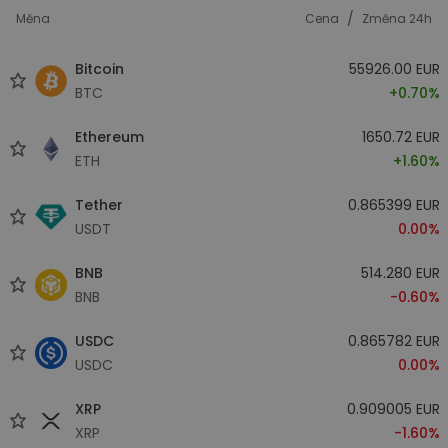
/
Měna
Cena
Změna 24h
Bitcoin
55926.00 EUR
BTC
+0.70%
Ethereum
1650.72 EUR
ETH
+1.60%
Tether
0.865399 EUR
USDT
0.00%
BNB
514.280 EUR
BNB
-0.60%
USDC
0.865782 EUR
USDC
0.00%
XRP
0.909005 EUR
XRP
-1.60%