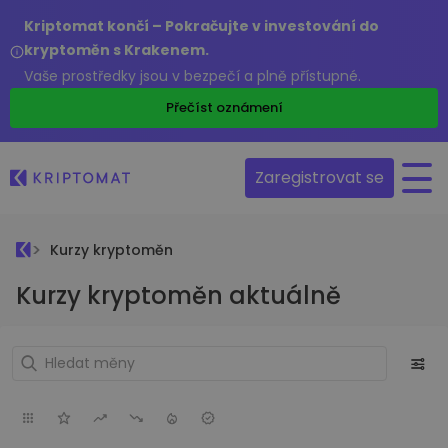
Kriptomat končí – Pokračujte v investování do
kryptoměn s Krakenem.
Vaše prostředky jsou v bezpečí a plně přístupné.
Přečíst oznámení
Zaregistrovat se
Kurzy kryptoměn
Kurzy kryptoměn aktuálně