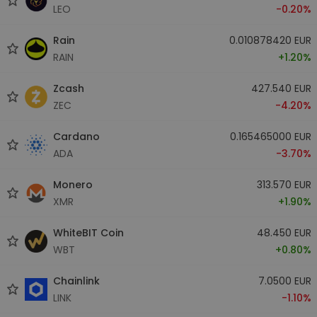
LEO
-0.20%
Rain
0.010878420 EUR
RAIN
+1.20%
Zcash
427.540 EUR
ZEC
-4.20%
Cardano
0.165465000 EUR
ADA
-3.70%
Monero
313.570 EUR
XMR
+1.90%
WhiteBIT Coin
48.450 EUR
WBT
+0.80%
Chainlink
7.0500 EUR
LINK
-1.10%