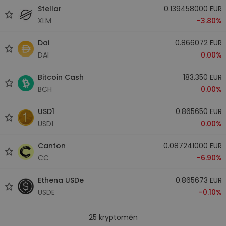
Stellar
0.139458000 EUR
XLM
-3.80%
Dai
0.866072 EUR
DAI
0.00%
Bitcoin Cash
183.350 EUR
BCH
0.00%
USD1
0.865650 EUR
USD1
0.00%
Canton
0.087241000 EUR
CC
-6.90%
Ethena USDe
0.865673 EUR
USDE
-0.10%
25
kryptoměn