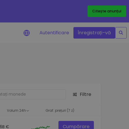
Citește anunțul
Autentificare
Înregistrați–vă
etoanele
Filtre
ță
Volum 24h
Graf. prețuri (7 z)
Cumpărare
.6B €