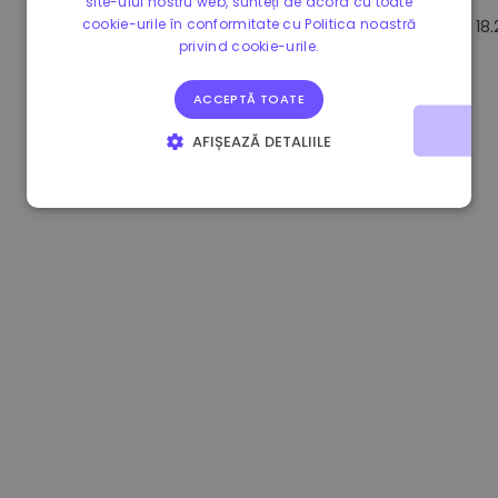
site-ului nostru web, sunteți de acord cu toate
cookie-urile în conformitate cu Politica noastră
1.170000 €
+2.60%
3.2B €
18
privind cookie-urile.
ACCEPTĂ TOATE
AFIȘEAZĂ DETALIILE
STRICT NECESARE
DE PERFORMANȚĂ
DE TARGETARE
DE FUNCŢIONALITATE