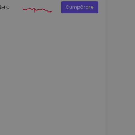
Cumpărare
.2M €