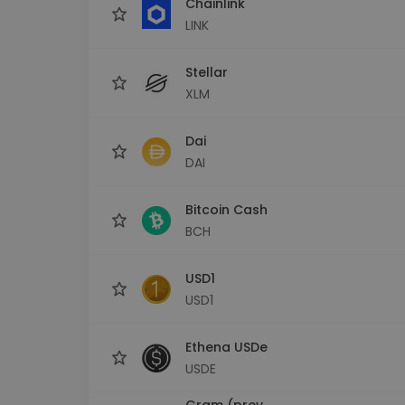
Chainlink
LINK
Stellar
XLM
Dai
DAI
Bitcoin Cash
BCH
USD1
USD1
Ethena USDe
USDE
Gram (prev.