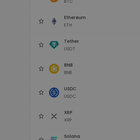
BTC
Explorator de investiții
Găsește-ți strategia cripto
Ethereum
ETH
Tether
USDT
BNB
BNB
USDC
USDC
XRP
XRP
Solana