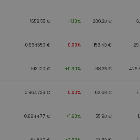
1658.55 €
+1.10%
200.2B €
6
0.864550 €
0.00%
158.4B €
29
513.100 €
+0.30%
68.3B €
426.
0.864736 €
0.00%
62.4B €
7
0.894477 €
+1.60%
55.9B €
1
64.570 €
+2.90%
37.6B €
1