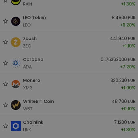
RAIN
+1.30%
LEO Token
8.4800 EUR
LEO
+0.20%
Zcash
441.940 EUR
ZEC
+1.10%
Cardano
0.175363000 EUR
ADA
+7.20%
Monero
320.330 EUR
XMR
+1.00%
WhiteBIT Coin
48.700 EUR
WBT
+0.10%
Chainlink
7.1200 EUR
LINK
+1.30%