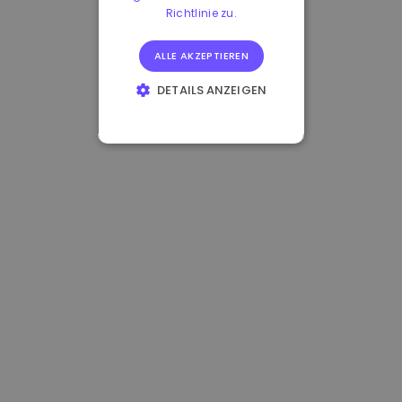
Richtlinie zu.
ALLE AKZEPTIEREN
DETAILS ANZEIGEN
UNBEDINGT
ERFORDERLICH
PERFORMANCE
TARGETING
FUNKTIONALITÄT