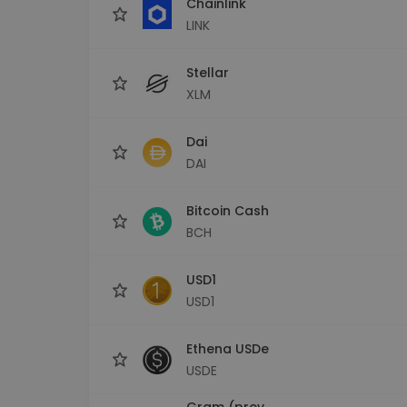
Chainlink
LINK
Stellar
XLM
Dai
DAI
Bitcoin Cash
BCH
USD1
USD1
Ethena USDe
USDE
Gram (prev.