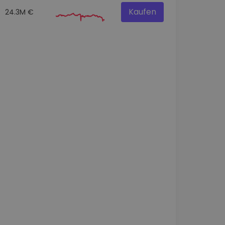
Kaufen
24.3M €