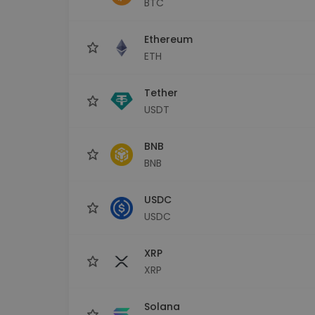
BTC
Investitions-Explorer
Finde deine Krypto-Strategie
Ethereum
ETH
Tether
USDT
BNB
BNB
USDC
USDC
XRP
XRP
Solana