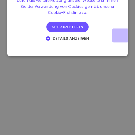
Durch die weitere Nutzung unserer Webseite stimmen
Sie der Verwendung von Cookies gemäß unserer
1.160000 €
-3.00%
3.2B €
Cookie-Richtlinie zu.
ALLE AKZEPTIEREN
DETAILS ANZEIGEN
UNBEDINGT ERFORDERLICH
PERFORMANCE
TARGETING
FUNKTIONALITÄT