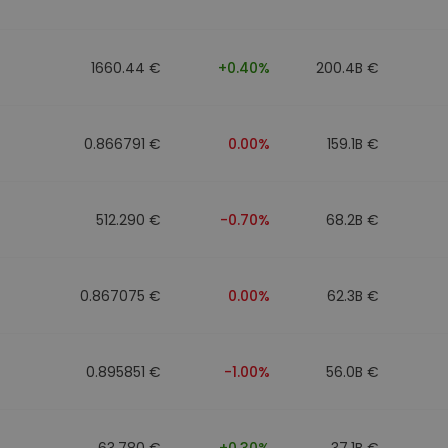
1660.44 €
+0.40%
200.4B €
0.866791 €
0.00%
159.1B €
512.290 €
-0.70%
68.2B €
0.867075 €
0.00%
62.3B €
0.895851 €
-1.00%
56.0B €
63.780 €
+0.30%
37.1B €