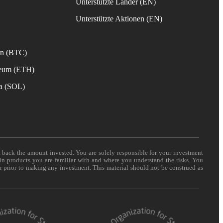
Unterstützte Länder (EN)
s
Unterstützte Aktionen (EN)
in (BTC)
reum (ETH)
na (SOL)
t back the amount invested. You are solely responsible for your investment
 in products you are familiar with and where you understand the risks. You
er prior to making any investment. This material should not be construed as