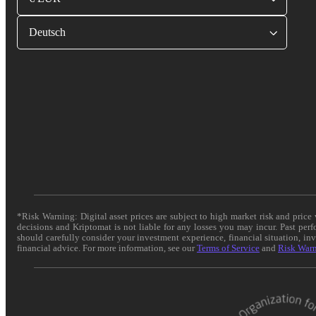
Deutsch
*Risk Warning: Digital asset prices are subject to high market risk and pric
decisions and Kriptomat is not liable for any losses you may incur. Past per
should carefully consider your investment experience, financial situation, in
financial advice. For more information, see our
Terms of Service
and
Risk War