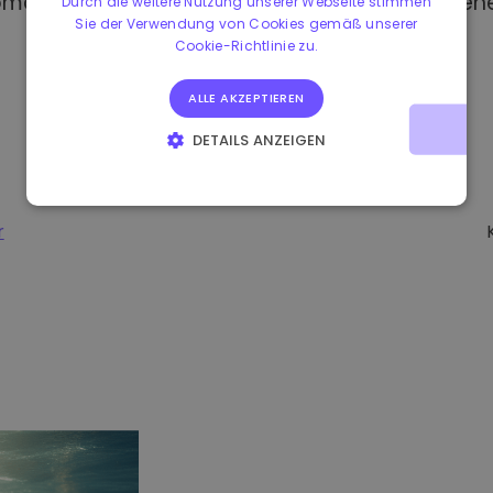
omat kaufen, haben Sie Zugang zu verschiedene
Durch die weitere Nutzung unserer Webseite stimmen
Sie der Verwendung von Cookies gemäß unserer
Cookie-Richtlinie zu.
ALLE AKZEPTIEREN
DETAILS ANZEIGEN
UNBEDINGT ERFORDERLICH
PERFORMANCE
TARGETING
FUNKTIONALITÄT
r
-