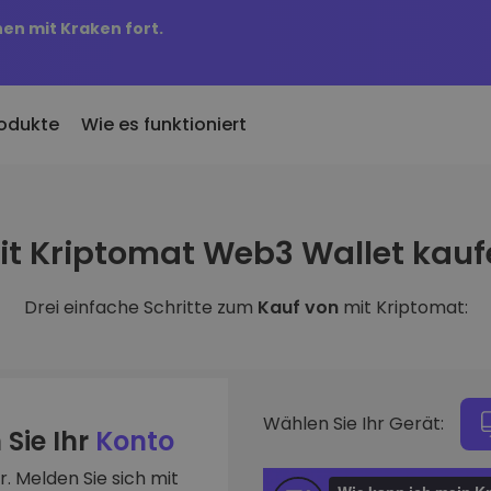
nen mit Kraken fort.
odukte
Wie es funktioniert
KriptoEarn
Preisbenachric
inzugefügt
it Kriptomat Web3 Wallet kauf
Verdienen Sie Prämien für Ihre
Preisaktualisierung
 Kriptomat hinzugefügte
Kryptowährungen
Ihre Lieblings-Tok
Drei einfache Schritte zum
Kauf von
mit Kriptomat:
Vermögenswer
ich für 100 € gekauft
Tresor
Entdecken Sie
…
Sparen Sie Krypto für Ihre Zukunft
Investitionsmögli
 es heute wert
Wiederkehrender Kauf
Portfolio-Anal
Regelmäßig geplante Investitionen
Intelligente Einblic
(DCA)
Wählen Sie Ihr Gerät:
optimale Perform
 Sie Ihr
Konto
. Melden Sie sich mit