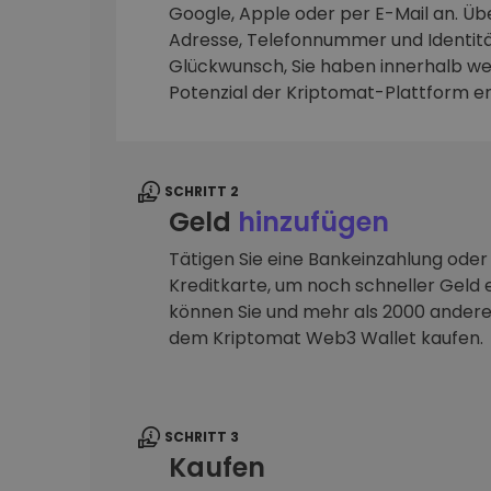
Google, Apple oder per E-Mail an. Übe
Adresse, Telefonnummer und Identitä
Investitions-Explorer
Finde deine Krypto-Strategie
Glückwunsch, Sie haben innerhalb we
Potenzial der Kriptomat-Plattform e
SCHRITT 2
Geld
hinzufügen
Tätigen Sie eine Bankeinzahlung oder
Kreditkarte, um noch schneller Geld e
können Sie und mehr als 2000 ander
dem Kriptomat Web3 Wallet kaufen.
SCHRITT 3
Kaufen