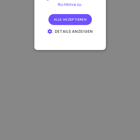
Richtlinie zu.
ALLE AKZEPTIEREN
DETAILS ANZEIGEN
UNBEDINGT
ERFORDERLICH
PERFORMANCE
TARGETING
FUNKTIONALITÄT