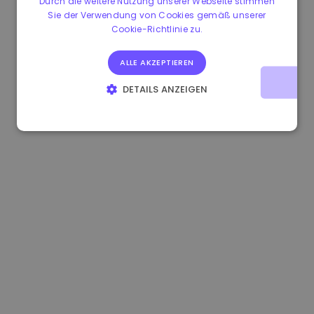
Durch die weitere Nutzung unserer Webseite stimmen
Sie der Verwendung von Cookies gemäß unserer
1.160000 €
-3.00%
3.2B €
Cookie-Richtlinie zu.
ALLE AKZEPTIEREN
DETAILS ANZEIGEN
UNBEDINGT ERFORDERLICH
PERFORMANCE
TARGETING
FUNKTIONALITÄT