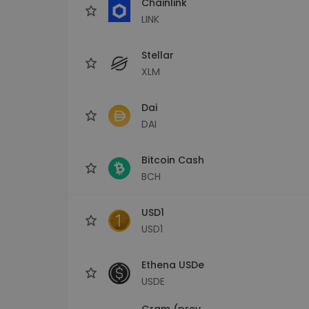
Chainlink
LINK
Stellar
XLM
Dai
DAI
Bitcoin Cash
BCH
USD1
USD1
Ethena USDe
USDE
Gram (prev.