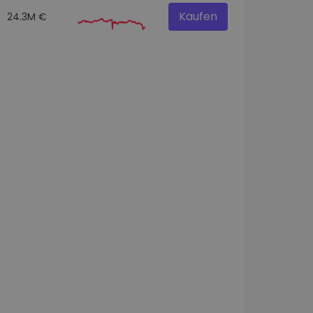
Kaufen
24.3M €