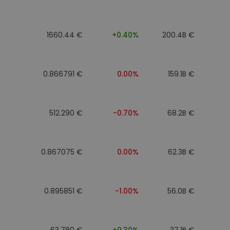
1660.44 €
+0.40%
200.4B €
0.866791 €
0.00%
159.1B €
512.290 €
-0.70%
68.2B €
0.867075 €
0.00%
62.3B €
0.895851 €
-1.00%
56.0B €
63.780 €
+0.30%
37.1B €