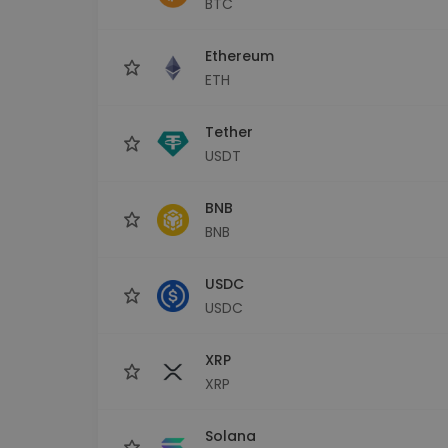
BTC
Investitions-Explorer
Finde deine Krypto-Strategie
Ethereum
ETH
Tether
USDT
BNB
BNB
USDC
USDC
XRP
XRP
Solana