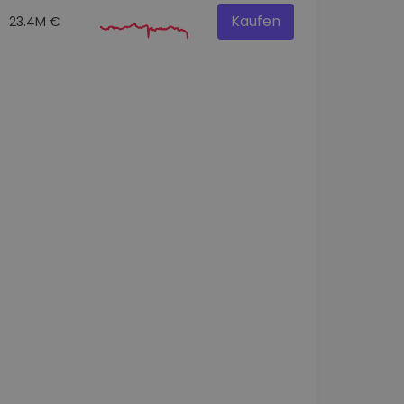
Kaufen
23.4M €