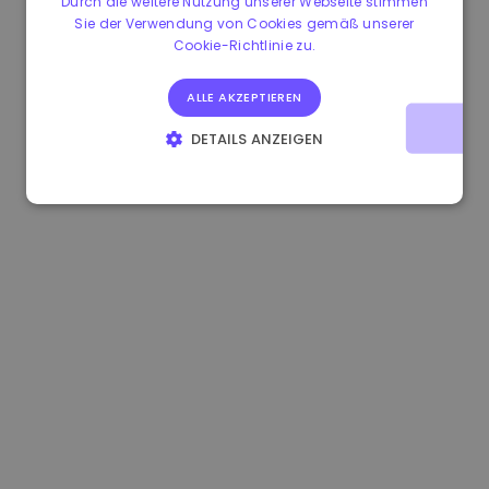
Durch die weitere Nutzung unserer Webseite stimmen
Sie der Verwendung von Cookies gemäß unserer
1.160000 €
-4.10%
3.2B €
Cookie-Richtlinie zu.
ALLE AKZEPTIEREN
DETAILS ANZEIGEN
UNBEDINGT ERFORDERLICH
PERFORMANCE
TARGETING
FUNKTIONALITÄT