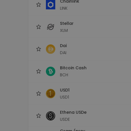
Chainlink
LINK
Stellar
XLM
Dai
DAI
Bitcoin Cash
BCH
USD1
USD1
Ethena USDe
USDE
Gram (prev.