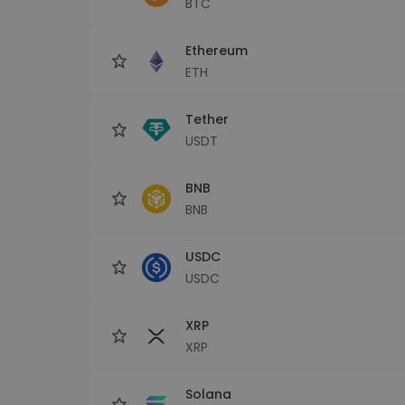
BTC
Investitions-Explorer
Finde deine Krypto-Strategie
Ethereum
ETH
Tether
USDT
BNB
BNB
USDC
USDC
XRP
XRP
Solana