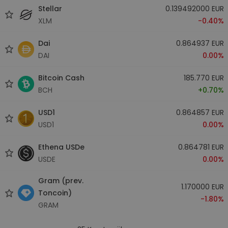
Stellar
0.139492000 EUR
XLM
-0.40%
Dai
0.864937 EUR
DAI
0.00%
Bitcoin Cash
185.770 EUR
BCH
+0.70%
USD1
0.864857 EUR
USD1
0.00%
Ethena USDe
0.864781 EUR
USDE
0.00%
Gram (prev.
1.170000 EUR
Toncoin)
-1.80%
GRAM