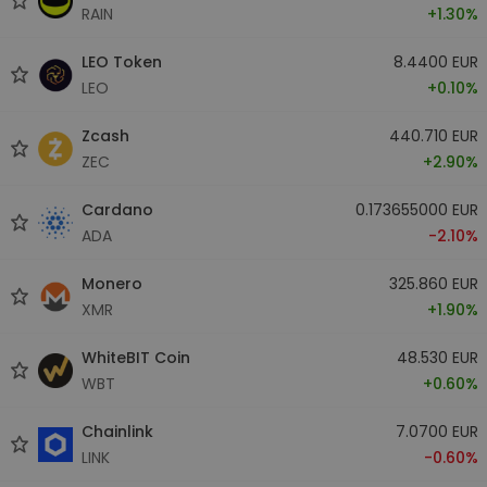
RAIN
+1.30%
LEO Token
8.4400 EUR
LEO
+0.10%
Zcash
440.710 EUR
ZEC
+2.90%
Cardano
0.173655000 EUR
ADA
-2.10%
Monero
325.860 EUR
XMR
+1.90%
WhiteBIT Coin
48.530 EUR
WBT
+0.60%
Chainlink
7.0700 EUR
LINK
-0.60%