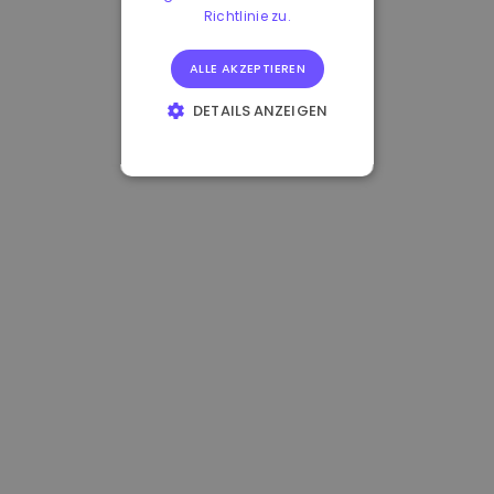
Richtlinie zu.
ALLE AKZEPTIEREN
DETAILS ANZEIGEN
UNBEDINGT
ERFORDERLICH
PERFORMANCE
TARGETING
FUNKTIONALITÄT