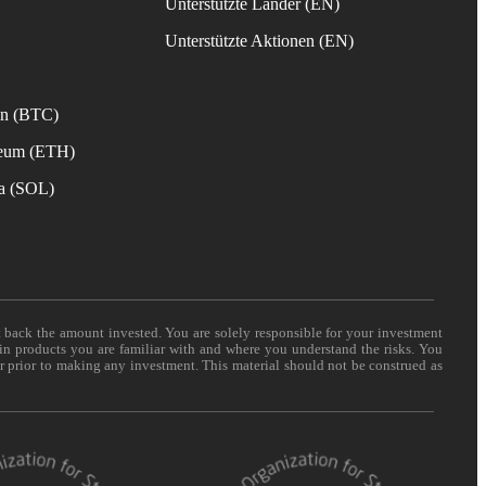
Unterstützte Länder (EN)
s
Unterstützte Aktionen (EN)
in (BTC)
reum (ETH)
na (SOL)
t back the amount invested. You are solely responsible for your investment
 in products you are familiar with and where you understand the risks. You
er prior to making any investment. This material should not be construed as