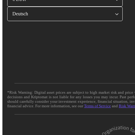
Deutsch
*Risk Warning: Digital asset prices are subject to high market risk and pric
decisions and Kriptomat is not liable for any losses you may incur. Past per
should carefully consider your investment experience, financial situation, in
financial advice. For more information, see our
Terms of Service
and
Risk War