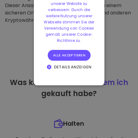
unserer Website zu
Dieser Ansatz macht unsere Plattform zu einem
verbessern. Durch die
sicheren Ort für die Aufbewahrung von und anderen
weitere Nutzung unserer
Kryptowährungen.
Webseite stimmen Sie der
Verwendung von Cookies
gemäß unserer Cookie-
Richtlinie zu.
ALLE AKZEPTIEREN
DETAILS ANZEIGEN
UNBEDINGT
Was kann ich tun
nachdem ich
ERFORDERLICH
gekauft habe?
PERFORMANCE
TARGETING
FUNKTIONALITÄT
Halten