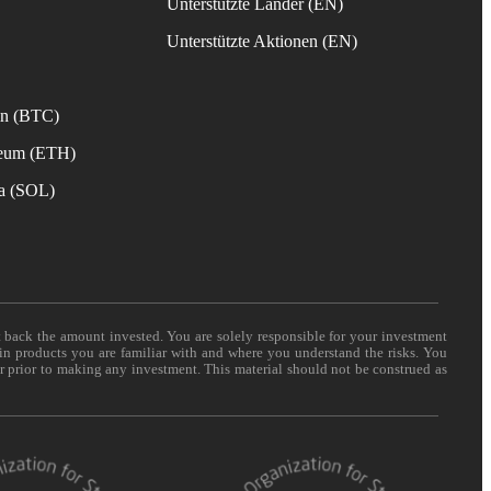
Unterstützte Länder (EN)
s
Unterstützte Aktionen (EN)
in (BTC)
reum (ETH)
na (SOL)
t back the amount invested. You are solely responsible for your investment
 in products you are familiar with and where you understand the risks. You
er prior to making any investment. This material should not be construed as