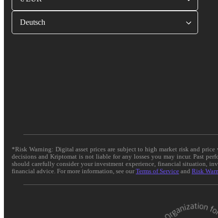
Deutsch
*Risk Warning: Digital asset prices are subject to high market risk and pric
decisions and Kriptomat is not liable for any losses you may incur. Past per
should carefully consider your investment experience, financial situation, in
financial advice. For more information, see our
Terms of Service
and
Risk War