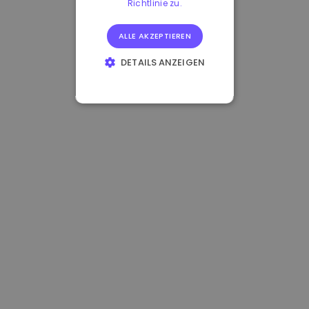
Richtlinie zu.
ALLE AKZEPTIEREN
DETAILS ANZEIGEN
UNBEDINGT
ERFORDERLICH
PERFORMANCE
TARGETING
FUNKTIONALITÄT