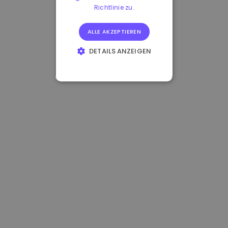
Richtlinie zu.
ALLE AKZEPTIEREN
DETAILS ANZEIGEN
UNBEDINGT
ERFORDERLICH
PERFORMANCE
TARGETING
FUNKTIONALITÄT