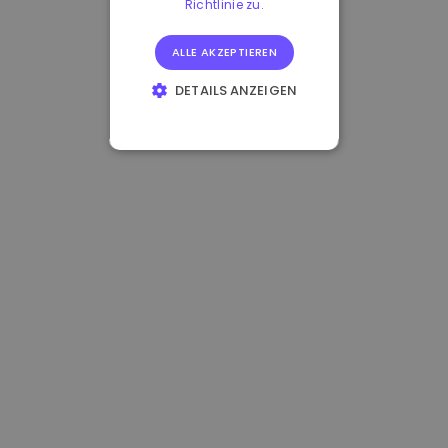
Richtlinie zu.
ALLE AKZEPTIEREN
DETAILS ANZEIGEN
UNBEDINGT
ERFORDERLICH
PERFORMANCE
TARGETING
FUNKTIONALITÄT