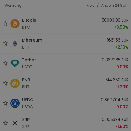
/
Währung
Preis
Ändern 24 Std
Bitcoin
56093.00 EUR
BTC
+0.50%
Ethereum
1661.56 EUR
ETH
+2.10%
Tether
0.867365 EUR
USDT
0.00%
BNB
514.650 EUR
BNB
-1.30%
USDC
0.867704 EUR
USDC
0.00%
XRP
0.905334 EUR
XRP
-1.50%