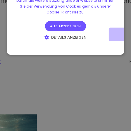
omat kaufen, haben Sie Zugang zu verschiedene
Durch die weitere Nutzung unserer Webseite stimmen
Sie der Verwendung von Cookies gemäß unserer
Cookie-Richtlinie zu.
ALLE AKZEPTIEREN
DETAILS ANZEIGEN
UNBEDINGT ERFORDERLICH
PERFORMANCE
TARGETING
FUNKTIONALITÄT
r
-