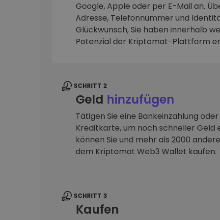
Google, Apple oder per E-Mail an. Übe
Adresse, Telefonnummer und Identitä
Investitions-Explorer
Finde deine Krypto-Strategie
Glückwunsch, Sie haben innerhalb we
Potenzial der Kriptomat-Plattform e
SCHRITT 2
Geld
hinzufügen
Tätigen Sie eine Bankeinzahlung oder
Kreditkarte, um noch schneller Geld e
können Sie und mehr als 2000 ander
dem Kriptomat Web3 Wallet kaufen.
SCHRITT 3
Kaufen