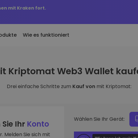
nen mit Kraken fort.
odukte
Wie es funktioniert
KriptoEarn
Preisbenachric
inzugefügt
it Kriptomat Web3 Wallet kauf
Verdienen Sie Prämien für Ihre
Preisaktualisierung
 Kriptomat hinzugefügte
Kryptowährungen
Ihre Lieblings-Tok
Drei einfache Schritte zum
Kauf von
mit Kriptomat:
Vermögenswer
ich für 100 € gekauft
Tresor
Entdecken Sie
…
Sparen Sie Krypto für Ihre Zukunft
Investitionsmögli
 es heute wert
Wiederkehrender Kauf
Portfolio-Anal
Regelmäßig geplante Investitionen
Intelligente Einblic
(DCA)
Wählen Sie Ihr Gerät:
optimale Perform
 Sie Ihr
Konto
. Melden Sie sich mit