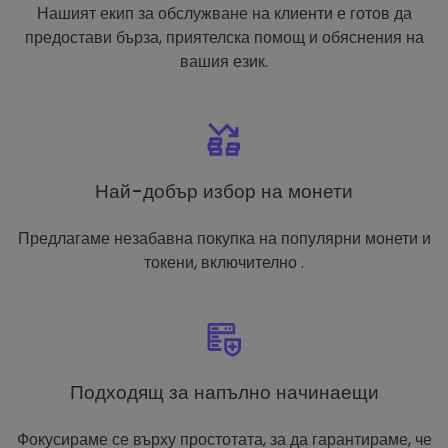
Нашият екип за обслужване на клиенти е готов да
предостави бърза, приятелска помощ и обяснения на
вашия език.
Най-добър избор на монети
Предлагаме незабавна покупка на популярни монети и
токени, включително .
Подходящ за напълно начинаещи
Фокусираме се върху простотата, за да гарантираме, че