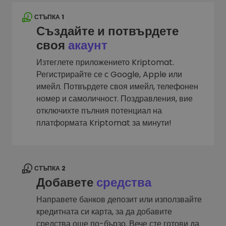
СТЪПКА 1
Създайте и потвърдете
своя
акаунт
Изтеглете приложението Kriptomat.
Регистрирайте се с Google, Apple или
имейл. Потвърдете своя имейл, телефонен
номер и самоличност. Поздравления, вие
отключихте пълния потенциал на
платформата Kriptomat за минути!
СТЪПКА 2
Добавете
средства
Направете банков депозит или използвайте
кредитната си карта, за да добавите
средства още по-бързо. Вече сте готови да