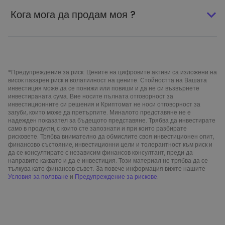
Кога мога да продам моя ?
*Предупреждение за риск: Цените на цифровите активи са изложени на
висок пазарен риск и волатилност на цените. Стойността на Вашата
инвестиция може да се понижи или повиши и да не си възвърнете
инвестираната сума. Вие носите пълната отговорност за
инвестиционните си решения и Криптомат не носи отговорност за
загуби, които може да претърпите. Миналото представяне не е
надежден показател за бъдещото представяне. Трябва да инвестирате
само в продукти, с които сте запознати и при които разбирате
рисковете. Трябва внимателно да обмислите своя инвестиционен опит,
финансово състояние, инвестиционни цели и толерантност към риск и
да се консултирате с независим финансов консултант, преди да
направите каквато и да е инвестиция. Този материал не трябва да се
тълкува като финансов съвет. За повече информация вижте нашите
Условия за ползване
и
Предупреждение за рискове
.