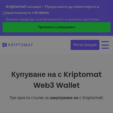
Kriptomat затваря – Продължете да инвестирате в
криптовалути с Kraken.
Вашите средства са в безопасност и напълно достъпни.
Прочетете съобщението
Регистрация
Купуване на с Kriptomat
Web3 Wallet
Три прости стъпки за
закупуване на
с Kriptomat: