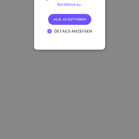
Richtlinie zu.
ALLE AKZEPTIEREN
DETAILS ANZEIGEN
UNBEDINGT
ERFORDERLICH
PERFORMANCE
TARGETING
FUNKTIONALITÄT