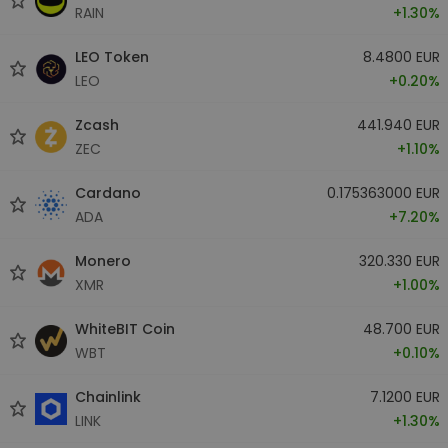
RAIN
+1.30%
LEO Token
8.4800 EUR
LEO
+0.20%
Zcash
441.940 EUR
ZEC
+1.10%
Cardano
0.175363000 EUR
ADA
+7.20%
Monero
320.330 EUR
XMR
+1.00%
WhiteBIT Coin
48.700 EUR
WBT
+0.10%
Chainlink
7.1200 EUR
LINK
+1.30%