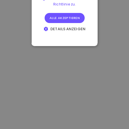
Richtlinie zu.
ALLE AKZEPTIEREN
DETAILS ANZEIGEN
UNBEDINGT
ERFORDERLICH
PERFORMANCE
TARGETING
FUNKTIONALITÄT