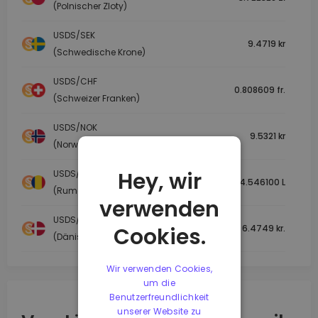
(Polnischer Zloty)
USDS/SEK
9.4719 kr
(Schwedische Krone)
USDS/CHF
0.808609 fr.
(Schweizer Franken)
USDS/NOK
9.5321 kr
(Norwegische Krone)
Hey, wir
USDS/RON
4.546100 L
(Rumänischer Leu)
verwenden
USDS/DKK
Cookies.
6.4749 kr.
(Dänische Krone)
Wir verwenden Cookies,
um die
Benutzerfreundlichkeit
unserer Website zu