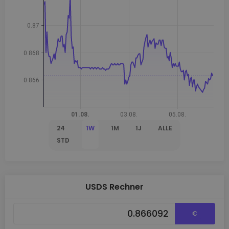
24
1W
1M
1J
ALLE
STD
USDS Rechner
€