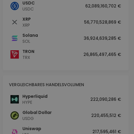
USDC
62,089,160,702 €
USDC
XRP
56,770,528,869 €
XRP
Solana
36,924,639,285 €
SOL
TRON
26,865,497,465 €
TRX
VERGLEICHBARES HANDELSVOLUMEN
Hyperliquid
222,090,286 €
HYPE
Global Dollar
220,455,512 €
USDG
Uniswap
217,595,461 €