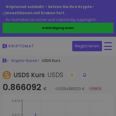
Kriptomat schließt – Setzen Sie Ihre Krypto-
Investitionen mit Kraken fort.
Ihr Guthaben ist sicher und vollständig zugänglich.
Ankündigung lesen
Registrieren
Krypto-Kurse
USDS Kurs
USDS Kurs
USDS
0.866092
€
-0.0054189233 €
-0.86 %