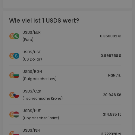
Wie viel ist 1 USDS wert?
USDS/EUR
0.866092 €
(Euro)
USDS/USD
0.999758 $
(US Dollar)
USDS/BGN
NaN лв.
(Bulgarischer Lew)
USDS/CZK
20.946 Kč
(Tschechische Krone)
USDS/HUF
314.585 ft
(Ungarischer Forint)
USDS/PLN
3.722328 zł