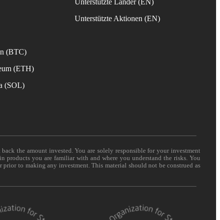
Unterstützte Länder (EN)
s
Unterstützte Aktionen (EN)
in (BTC)
reum (ETH)
na (SOL)
t back the amount invested. You are solely responsible for your investment
 in products you are familiar with and where you understand the risks. You
er prior to making any investment. This material should not be construed as