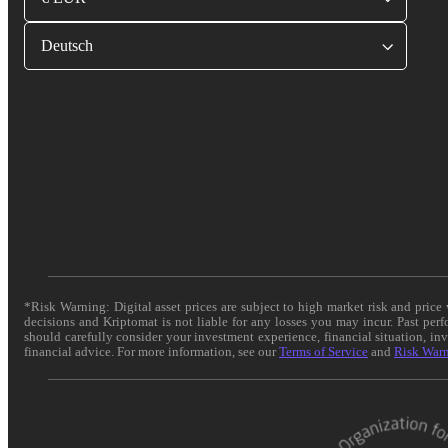
Deutsch
*Risk Warning: Digital asset prices are subject to high market risk and pric
decisions and Kriptomat is not liable for any losses you may incur. Past per
should carefully consider your investment experience, financial situation, in
financial advice. For more information, see our
Terms of Service
and
Risk War