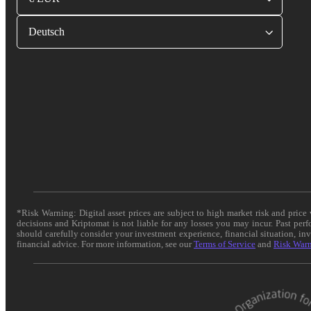
Deutsch
*Risk Warning: Digital asset prices are subject to high market risk and pric
decisions and Kriptomat is not liable for any losses you may incur. Past per
should carefully consider your investment experience, financial situation, in
financial advice. For more information, see our
Terms of Service
and
Risk War