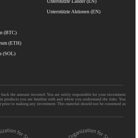
Unterstützte Länder (EN)
s
Unterstützte Aktionen (EN)
in (BTC)
reum (ETH)
na (SOL)
t back the amount invested. You are solely responsible for your investment
 in products you are familiar with and where you understand the risks. You
er prior to making any investment. This material should not be construed as