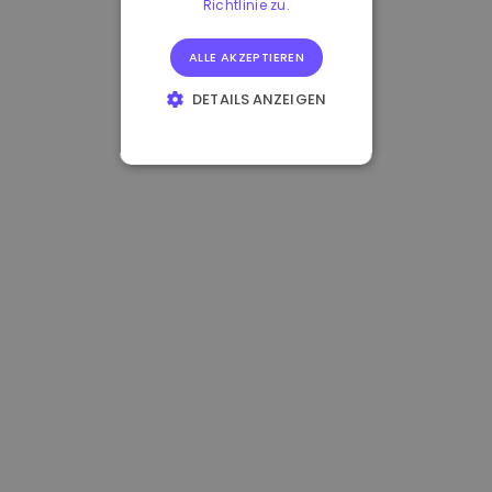
Richtlinie zu.
ALLE AKZEPTIEREN
DETAILS ANZEIGEN
UNBEDINGT
ERFORDERLICH
PERFORMANCE
TARGETING
FUNKTIONALITÄT