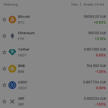
/
Währung
Preis
Ändern 24 Std
Bitcoin
56093.00 EUR
BTC
+0.50%
Ethereum
1661.56 EUR
ETH
+2.10%
Tether
0.867365 EUR
USDT
0.00%
BNB
514.650 EUR
BNB
-1.30%
USDC
0.867704 EUR
USDC
0.00%
XRP
0.905334 EUR
XRP
-1.50%