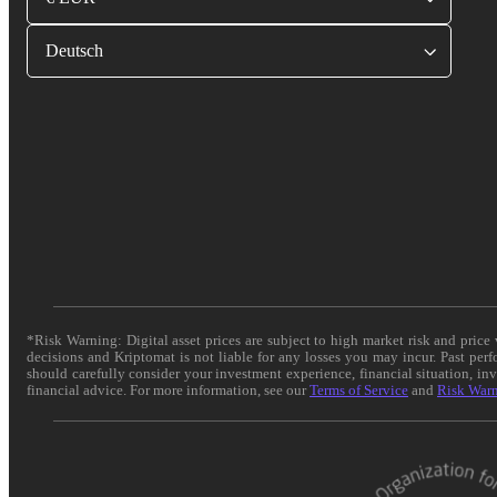
Deutsch
*Risk Warning: Digital asset prices are subject to high market risk and pric
decisions and Kriptomat is not liable for any losses you may incur. Past per
should carefully consider your investment experience, financial situation, in
financial advice. For more information, see our
Terms of Service
and
Risk War