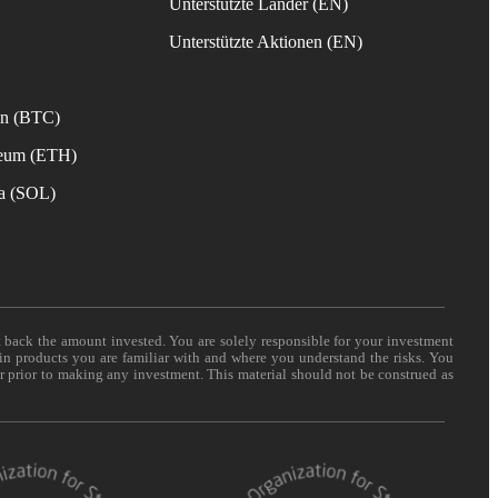
Unterstützte Länder (EN)
s
Unterstützte Aktionen (EN)
in (BTC)
reum (ETH)
na (SOL)
t back the amount invested. You are solely responsible for your investment
 in products you are familiar with and where you understand the risks. You
er prior to making any investment. This material should not be construed as