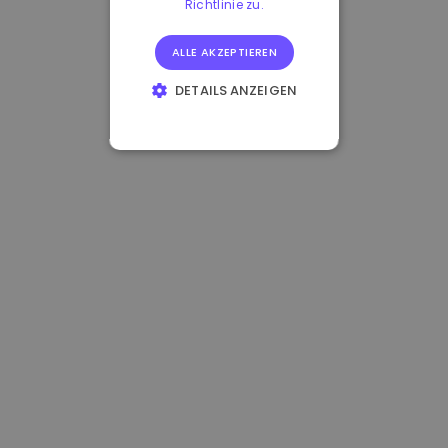
Richtlinie zu.
ALLE AKZEPTIEREN
DETAILS ANZEIGEN
UNBEDINGT
ERFORDERLICH
PERFORMANCE
TARGETING
FUNKTIONALITÄT