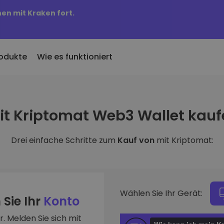
nen mit Kraken fort.
odukte
Wie es funktioniert
KriptoEarn
Preisbenachric
inzugefügt
it Kriptomat Web3 Wallet kauf
Verdienen Sie Prämien für Ihre
Preisaktualisierung
 Kriptomat hinzugefügte
Kryptowährungen
Ihre Lieblings-Tok
Drei einfache Schritte zum
Kauf von
mit Kriptomat:
Vermögenswer
ich für 100 € gekauft
Tresor
Entdecken Sie
…
Sparen Sie Krypto für Ihre Zukunft
Investitionsmögli
 es heute wert
Wiederkehrender Kauf
Portfolio-Anal
Regelmäßig geplante Investitionen
Intelligente Einblic
(DCA)
Wählen Sie Ihr Gerät:
optimale Perform
 Sie Ihr
Konto
. Melden Sie sich mit