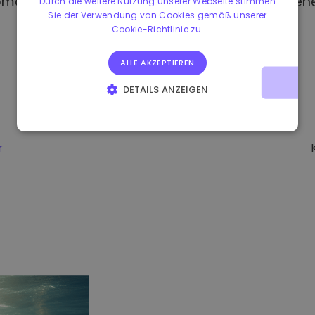
omat kaufen, haben Sie Zugang zu verschiedene
Durch die weitere Nutzung unserer Webseite stimmen
Sie der Verwendung von Cookies gemäß unserer
Cookie-Richtlinie zu.
ALLE AKZEPTIEREN
DETAILS ANZEIGEN
UNBEDINGT ERFORDERLICH
PERFORMANCE
TARGETING
FUNKTIONALITÄT
r
-