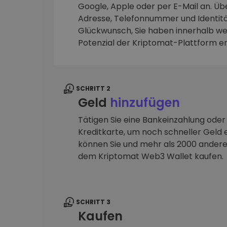
Google, Apple oder per E-Mail an. Übe
Adresse, Telefonnummer und Identitä
Investitions-Explorer
Finde deine Krypto-Strategie
Glückwunsch, Sie haben innerhalb we
Potenzial der Kriptomat-Plattform e
SCHRITT 2
Geld
hinzufügen
Tätigen Sie eine Bankeinzahlung oder
Kreditkarte, um noch schneller Geld e
können Sie und mehr als 2000 ander
dem Kriptomat Web3 Wallet kaufen.
SCHRITT 3
Kaufen