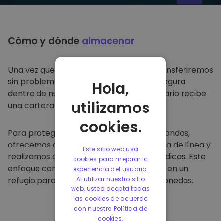
Cómo y dónde
almacenar
Una vez que compre en
Kriptomat
, lo transferiremos
sin problemas a su cartera dedicada y segura
Hola,
dentro de nuestra plataforma. Cada usuario recibe
utilizamos
una cartera individual.
cookies.
Para proteger a nuestros clientes y sus fondos,
ofrecemos almacenamiento seguro fuera de línea y
Este sitio web usa
realizamos auditorías de seguridad periódicas. Este
cookies para mejorar la
enfoque convierte a nuestra plataforma en un
experiencia del usuario.
refugio para almacenar y otras criptomonedas.
Al utilizar nuestro sitio
web, usted acepta todas
las cookies de acuerdo
con nuestra Política de
cookies.