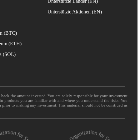
Unterstützte Länder (EN)
s
Unterstützte Aktionen (EN)
in (BTC)
reum (ETH)
na (SOL)
t back the amount invested. You are solely responsible for your investment
 in products you are familiar with and where you understand the risks. You
er prior to making any investment. This material should not be construed as