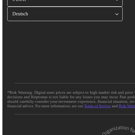
Deutsch
*Risk Warning: Digital asset prices are subject to high market risk and pric
decisions and Kriptomat is not liable for any losses you may incur. Past per
should carefully consider your investment experience, financial situation, in
financial advice. For more information, see our
Terms of Service
and
Risk War