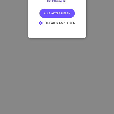
Richtlinie zu.
ALLE AKZEPTIEREN
DETAILS ANZEIGEN
UNBEDINGT
ERFORDERLICH
PERFORMANCE
TARGETING
FUNKTIONALITÄT