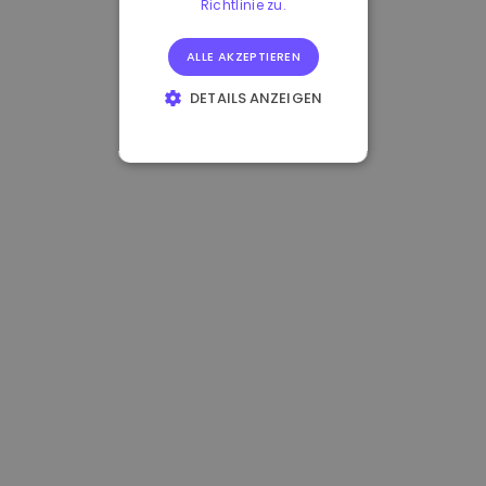
Richtlinie zu.
ALLE AKZEPTIEREN
DETAILS ANZEIGEN
UNBEDINGT
ERFORDERLICH
PERFORMANCE
TARGETING
FUNKTIONALITÄT