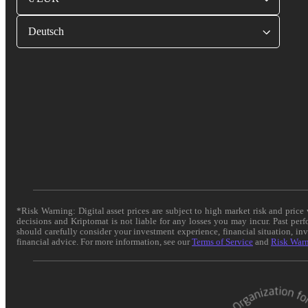
Deutsch
*Risk Warning: Digital asset prices are subject to high market risk and pric
decisions and Kriptomat is not liable for any losses you may incur. Past per
should carefully consider your investment experience, financial situation, in
financial advice. For more information, see our
Terms of Service
and
Risk War