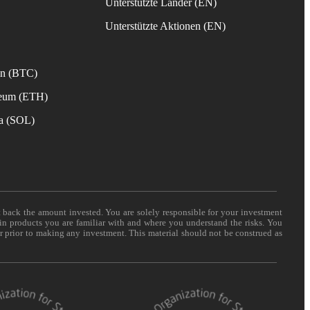
Unterstützte Länder (EN)
s
Unterstützte Aktionen (EN)
in (BTC)
reum (ETH)
na (SOL)
t back the amount invested. You are solely responsible for your investment
 in products you are familiar with and where you understand the risks. You
er prior to making any investment. This material should not be construed as