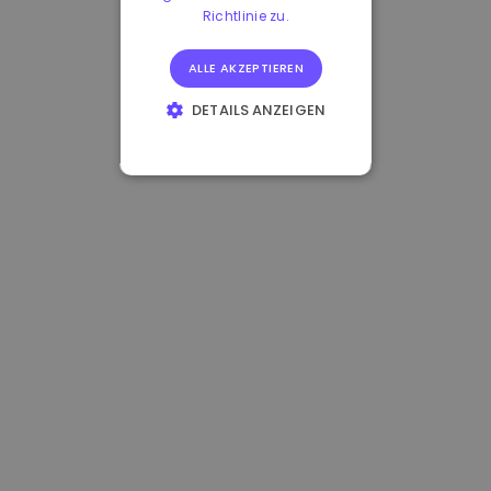
Richtlinie zu.
ALLE AKZEPTIEREN
DETAILS ANZEIGEN
UNBEDINGT
ERFORDERLICH
PERFORMANCE
TARGETING
FUNKTIONALITÄT