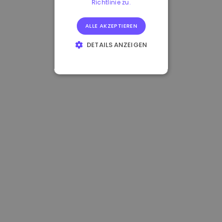
Richtlinie zu.
ALLE AKZEPTIEREN
DETAILS ANZEIGEN
UNBEDINGT
ERFORDERLICH
PERFORMANCE
TARGETING
FUNKTIONALITÄT