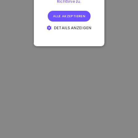
Richtlinie zu.
ALLE AKZEPTIEREN
DETAILS ANZEIGEN
UNBEDINGT
ERFORDERLICH
PERFORMANCE
TARGETING
FUNKTIONALITÄT