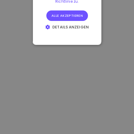
Richtlinie zu.
ALLE AKZEPTIEREN
DETAILS ANZEIGEN
UNBEDINGT
ERFORDERLICH
PERFORMANCE
TARGETING
FUNKTIONALITÄT