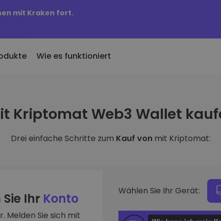
nen mit Kraken fort.
odukte
Wie es funktioniert
KriptoEarn
Preisbenachric
inzugefügt
it Kriptomat Web3 Wallet kauf
Verdienen Sie Prämien für Ihre
Preisaktualisierung
 Kriptomat hinzugefügte
Kryptowährungen
Ihre Lieblings-Tok
Drei einfache Schritte zum
Kauf von
mit Kriptomat:
Vermögenswer
ich für 100 € gekauft
Tresor
Entdecken Sie
…
Sparen Sie Krypto für Ihre Zukunft
Investitionsmögli
 es heute wert
Wiederkehrender Kauf
Portfolio-Anal
Regelmäßig geplante Investitionen
Intelligente Einblic
(DCA)
Wählen Sie Ihr Gerät:
optimale Perform
 Sie Ihr
Konto
. Melden Sie sich mit