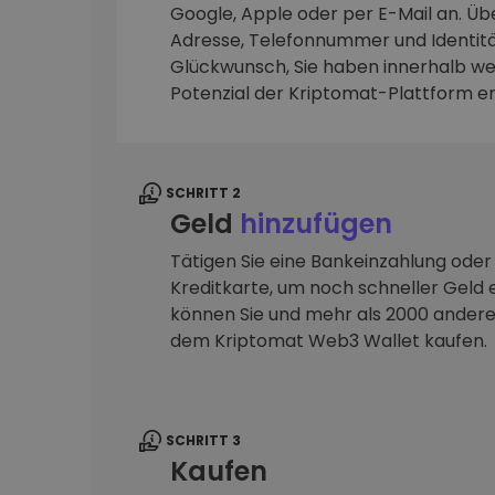
Google, Apple oder per E-Mail an. Übe
Adresse, Telefonnummer und Identitä
Investitions-Explorer
Finde deine Krypto-Strategie
Glückwunsch, Sie haben innerhalb we
Potenzial der Kriptomat-Plattform e
SCHRITT 2
Geld
hinzufügen
Tätigen Sie eine Bankeinzahlung oder
Kreditkarte, um noch schneller Geld e
können Sie und mehr als 2000 ander
dem Kriptomat Web3 Wallet kaufen.
SCHRITT 3
Kaufen