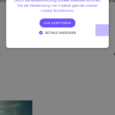
omat kaufen, haben Sie Zugang zu verschiedene
Durch die weitere Nutzung unserer Webseite stimmen
Sie der Verwendung von Cookies gemäß unserer
Cookie-Richtlinie zu.
ALLE AKZEPTIEREN
DETAILS ANZEIGEN
UNBEDINGT ERFORDERLICH
PERFORMANCE
TARGETING
FUNKTIONALITÄT
r
-