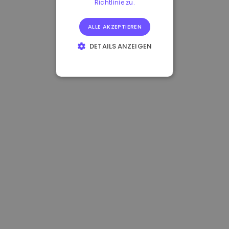
Richtlinie zu.
ALLE AKZEPTIEREN
DETAILS ANZEIGEN
UNBEDINGT
ERFORDERLICH
PERFORMANCE
TARGETING
FUNKTIONALITÄT