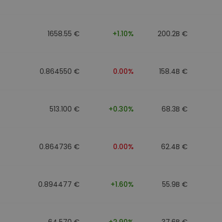
1658.55 €
+1.10%
200.2B €
0.864550 €
0.00%
158.4B €
513.100 €
+0.30%
68.3B €
0.864736 €
0.00%
62.4B €
0.894477 €
+1.60%
55.9B €
64.570 €
+2.90%
37.6B €