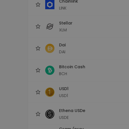
Chainlink
LINK
Stellar
XLM
Dai
DAI
Bitcoin Cash
BCH
USD1
USD1
Ethena USDe
USDE
Gram (prev.