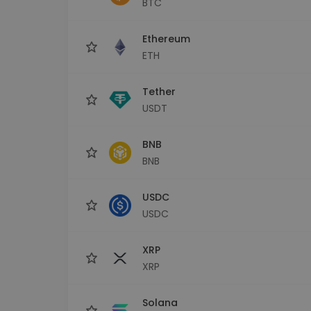
BTC
Investitions-Explorer
Finde deine Krypto-Strategie
Ethereum
ETH
Tether
USDT
BNB
BNB
USDC
USDC
XRP
XRP
Solana