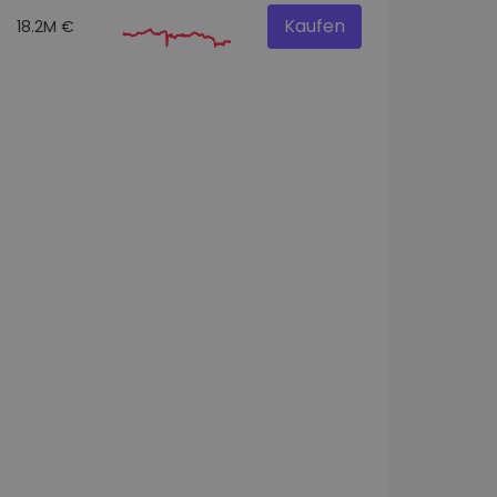
Kaufen
18.2M €