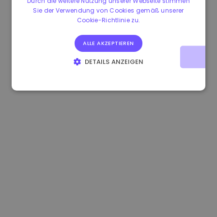
Durch die weitere Nutzung unserer Webseite stimmen
Sie der Verwendung von Cookies gemäß unserer
1.170000 €
+2.60%
3.2B €
Cookie-Richtlinie zu.
ALLE AKZEPTIEREN
DETAILS ANZEIGEN
UNBEDINGT ERFORDERLICH
PERFORMANCE
TARGETING
FUNKTIONALITÄT