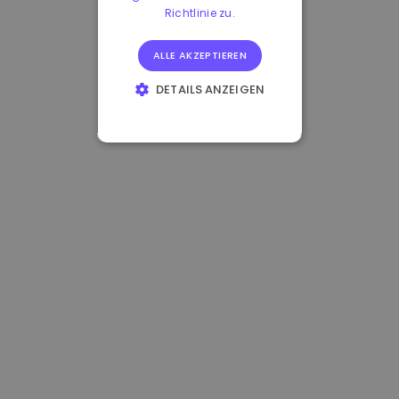
Richtlinie zu.
ALLE AKZEPTIEREN
DETAILS ANZEIGEN
UNBEDINGT
ERFORDERLICH
PERFORMANCE
TARGETING
FUNKTIONALITÄT