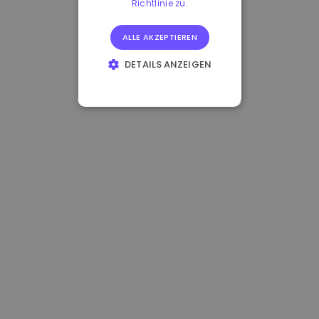
Richtlinie zu.
ALLE AKZEPTIEREN
DETAILS ANZEIGEN
UNBEDINGT
ERFORDERLICH
PERFORMANCE
TARGETING
FUNKTIONALITÄT