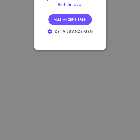
Richtlinie zu.
ALLE AKZEPTIEREN
DETAILS ANZEIGEN
UNBEDINGT
ERFORDERLICH
PERFORMANCE
TARGETING
FUNKTIONALITÄT