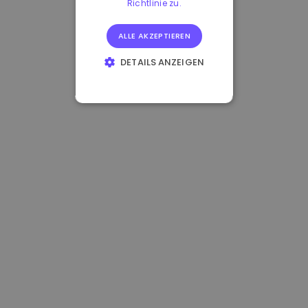
Richtlinie zu.
ALLE AKZEPTIEREN
DETAILS ANZEIGEN
UNBEDINGT
ERFORDERLICH
PERFORMANCE
TARGETING
FUNKTIONALITÄT