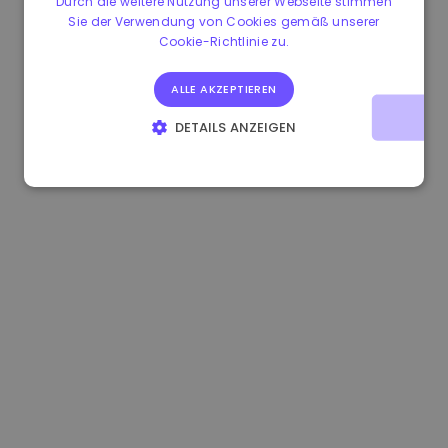
Durch die weitere Nutzung unserer Webseite stimmen
Sie der Verwendung von Cookies gemäß unserer
0.084060000 €
+6.10%
3.3B €
Cookie-Richtlinie zu.
ALLE AKZEPTIEREN
DETAILS ANZEIGEN
UNBEDINGT ERFORDERLICH
PERFORMANCE
TARGETING
FUNKTIONALITÄT