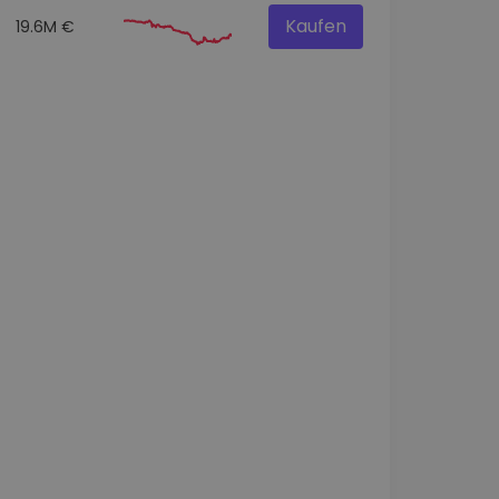
Kaufen
19.6M €