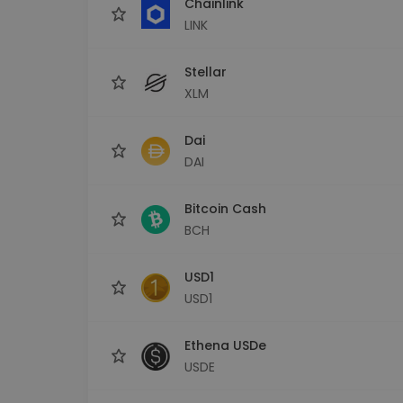
Chainlink
LINK
Stellar
XLM
Dai
DAI
Bitcoin Cash
BCH
USD1
USD1
Ethena USDe
USDE