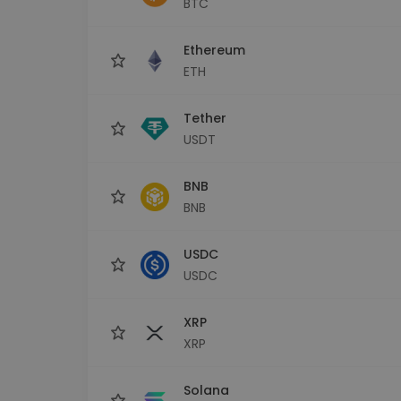
BTC
Investitions-Explorer
Finde deine Krypto-Strategie
Ethereum
ETH
Tether
USDT
BNB
BNB
USDC
USDC
XRP
XRP
Solana