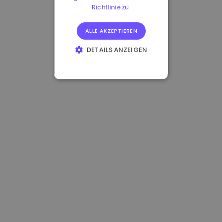
Richtlinie zu.
ALLE AKZEPTIEREN
DETAILS ANZEIGEN
UNBEDINGT
ERFORDERLICH
PERFORMANCE
TARGETING
FUNKTIONALITÄT