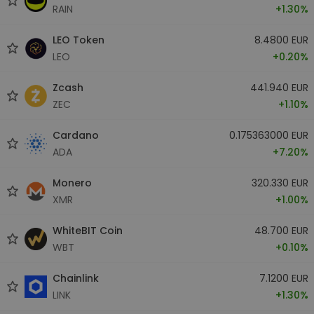
RAIN
+1.30%
LEO Token
8.4800 EUR
LEO
+0.20%
Zcash
441.940 EUR
ZEC
+1.10%
Cardano
0.175363000 EUR
ADA
+7.20%
Monero
320.330 EUR
XMR
+1.00%
WhiteBIT Coin
48.700 EUR
WBT
+0.10%
Chainlink
7.1200 EUR
LINK
+1.30%