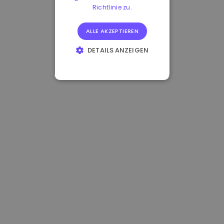
Richtlinie zu.
ALLE AKZEPTIEREN
DETAILS ANZEIGEN
UNBEDINGT
ERFORDERLICH
PERFORMANCE
TARGETING
FUNKTIONALITÄT