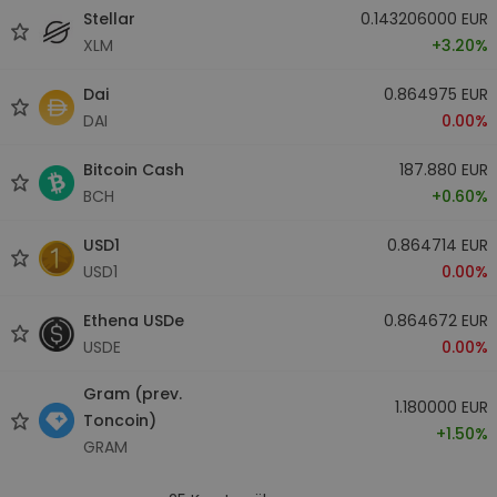
Stellar
0.143206000 EUR
XLM
+3.20%
Dai
0.864975 EUR
DAI
0.00%
Bitcoin Cash
187.880 EUR
BCH
+0.60%
USD1
0.864714 EUR
USD1
0.00%
Ethena USDe
0.864672 EUR
USDE
0.00%
Gram (prev.
1.180000 EUR
Toncoin)
+1.50%
GRAM