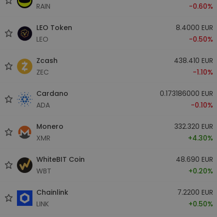
RAIN
-0.60%
LEO Token
8.4000 EUR
LEO
-0.50%
Zcash
438.410 EUR
ZEC
-1.10%
Cardano
0.173186000 EUR
ADA
-0.10%
Monero
332.320 EUR
XMR
+4.30%
WhiteBIT Coin
48.690 EUR
WBT
+0.20%
Chainlink
7.2200 EUR
LINK
+0.50%