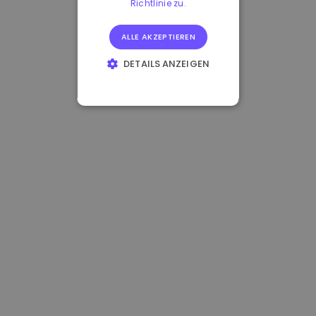
Richtlinie zu.
ALLE AKZEPTIEREN
DETAILS ANZEIGEN
UNBEDINGT
ERFORDERLICH
PERFORMANCE
TARGETING
FUNKTIONALITÄT