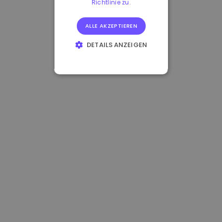
Richtlinie zu.
ALLE AKZEPTIEREN
DETAILS ANZEIGEN
UNBEDINGT
ERFORDERLICH
PERFORMANCE
TARGETING
FUNKTIONALITÄT