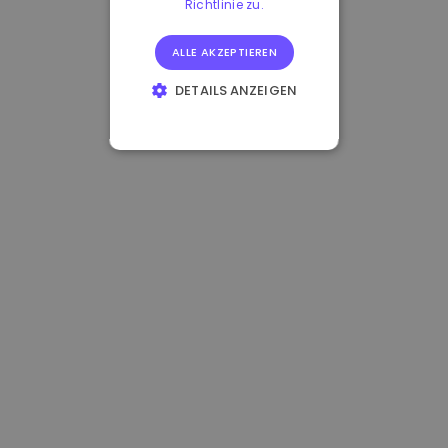
Richtlinie zu.
ALLE AKZEPTIEREN
DETAILS ANZEIGEN
UNBEDINGT
ERFORDERLICH
PERFORMANCE
TARGETING
FUNKTIONALITÄT